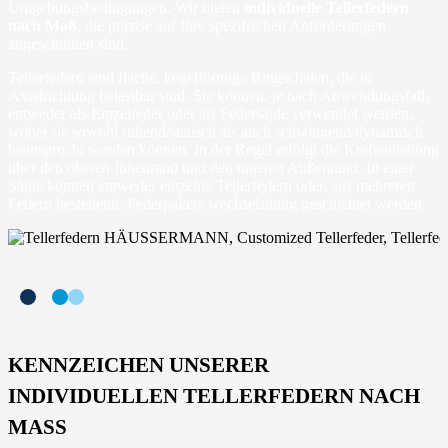
Umgebungsbedingungen. Wir bieten
individuelle Tellerfedern
nach Maß
, die präzise auf Ihre spezifischen Anforderungen
zugeschnitten sind.
Tellerfedern sind flache, kegelförmige Ringschalen, die in
Axialrichtung belastbar sind. Sie können, je nach Anwendungsfall,
entweder als Einzelfeder oder als Federsäule verwendet werden,
wobei sie sowohl ruhend/statisch als auch schwingend/dynamisch
beansprucht werden können. In der Regel erfolgt die Krafteinleitung
über den oberen Innenrand und den unteren Außenrand. In einer
Säule können entweder einzelne Tellerfedern oder, aus mehreren
Federn bestehend, Federpakete wechselsinnig geschichtet werden.
KENNZEICHEN UNSERER
INDIVIDUELLEN TELLERFEDERN NACH
MASS