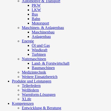
Automotive & Transport
PKW
LKW
Bus
Bahn
Motorsport
Maschinen- & Anlagenbau
Maschinenbau
Anlagenbau
Energie
Öl und Gas
Windkraft
Turbinen
Nutzmaschinen
Land- & Forstwirtschaft
Baumaschinen
Medizintechnik
Weitere Einsatzbereich
Produkte und Leistungen
Tellerfedern
Wellfedern
Warmform-Lösungen
XLife
Kompetenzen
Entwicklung & Beratung