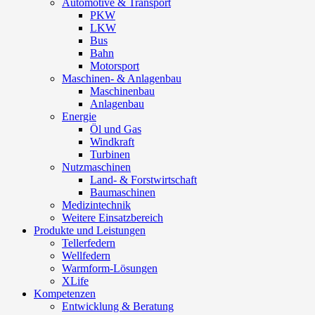
Automotive & Transport
PKW
LKW
Bus
Bahn
Motorsport
Maschinen- & Anlagenbau
Maschinenbau
Anlagenbau
Energie
Öl und Gas
Windkraft
Turbinen
Nutzmaschinen
Land- & Forstwirtschaft
Baumaschinen
Medizintechnik
Weitere Einsatzbereich
Produkte und Leistungen
Tellerfedern
Wellfedern
Warmform-Lösungen
XLife
Kompetenzen
Entwicklung & Beratung