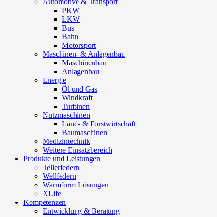
Automotive & Transport
PKW
LKW
Bus
Bahn
Motorsport
Maschinen- & Anlagenbau
Maschinenbau
Anlagenbau
Energie
Öl und Gas
Windkraft
Turbinen
Nutzmaschinen
Land- & Forstwirtschaft
Baumaschinen
Medizintechnik
Weitere Einsatzbereich
Produkte und Leistungen
Tellerfedern
Wellfedern
Warmform-Lösungen
XLife
Kompetenzen
Entwicklung & Beratung